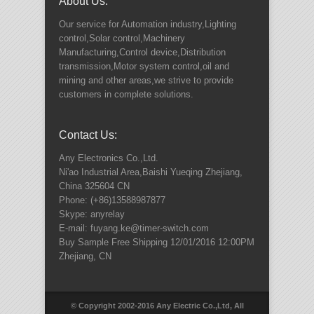
About Us:
Our service for Automation industry,Lighting
control,Solar control,Machinery
Manufacturing,Control device,Distribution
transmission,Motor system control,oil and
mining and other areas,we strive to provide
customers in complete solutions.
Contact Us:
Any Electronics Co.,Ltd.
Ni'ao Industrial Area,Baishi Yueqing
Zhejiang
,
China
325604
CN
Phone:
(+86)13588987877
Skype: anyrelay
E-mail: fuyang.ke@timer-switch.com
Buy Sample Free Shipping
12/01/2016 12:00PM
Zhejiang
,
CN
© Copyright 2002-2016 Any Electric Co.,Ltd, All